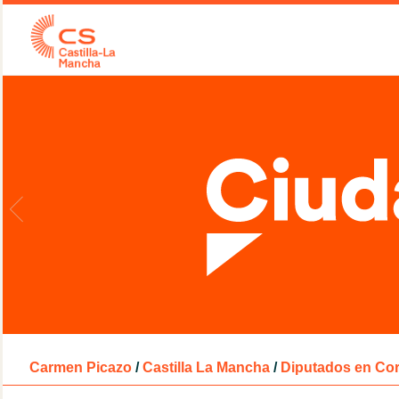
Carmen Picazo
/
Castilla La Mancha
/
Diputados en Cor