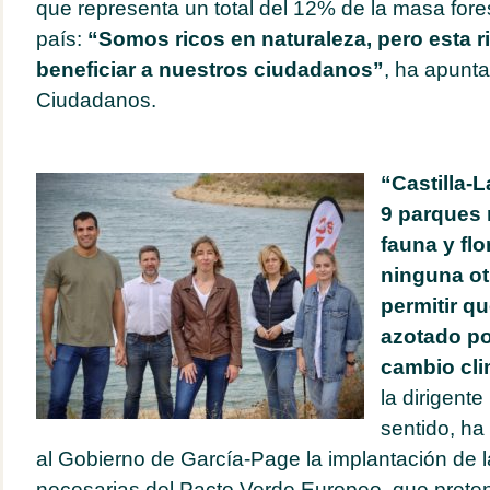
que representa un total del 12% de la masa fores
país:
“Somos ricos en naturaleza, pero esta r
beneficiar a nuestros ciudadanos”
, ha apunta
Ciudadanos.
“Castilla-
9 parques 
fauna y fl
ninguna ot
permitir q
azotado por
cambio cli
la dirigente
sentido, ha
al Gobierno de García-Page la implantación de 
necesarias del Pacto Verde Europeo, que preten