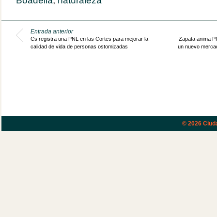
Boadella
,
naturaleza
Entrada anterior
Cs registra una PNL en las Cortes para mejorar la
Zapata anima PP
calidad de vida de personas ostomizadas
un nuevo mercad
© 2026
Ciud