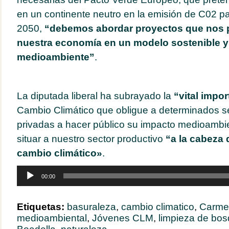
en un continente neutro en la emisión de C02 pa
2050,
“debemos abordar proyectos que nos p
nuestra economía en un modelo sostenible y
medioambiente”
.
La diputada liberal ha subrayado la
“vital impo
Cambio Climático que obligue a determinados s
privadas a hacer público su impacto medioambien
situar a nuestro sector productivo
“a la cabeza d
cambio climático»
.
Reproductor
00:00
de
audio
Etiquetas:
basuraleza
,
cambio climatico
,
Carme
medioambiental
,
Jóvenes CLM
,
limpieza de bo