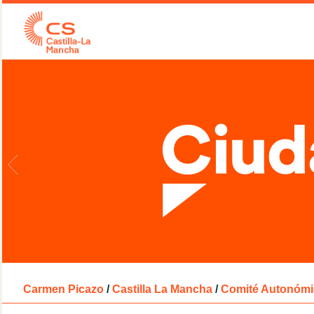
Carmen Picazo
/
Castilla La Mancha
/
Comité Autonómi