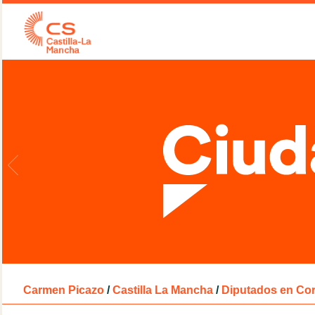
Carmen Picazo
/
Castilla La Mancha
/
Diputados en Cor