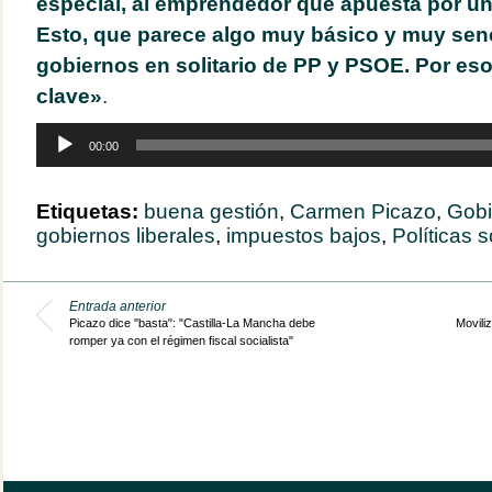
especial, al emprendedor que apuesta por u
Esto, que parece algo muy básico y muy senci
gobiernos en solitario de PP y PSOE. Por es
clave»
.
Reproductor
00:00
de
audio
Etiquetas:
buena gestión
,
Carmen Picazo
,
Gobi
gobiernos liberales
,
impuestos bajos
,
Políticas s
Entrada anterior
Picazo dice "basta": "Castilla-La Mancha debe
Moviliz
romper ya con el régimen fiscal socialista"