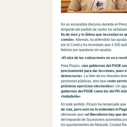
En un encendido discurso durante el Pleno
dirigente del partido de centro ha señalad
fin de mes y lo último que necesitan es q
común»
. Además, ha defendido las ayudas 
por el Covid y ha recordado que 4.300 autó
febrero por quedarse sin ayudas.
«El alza de las cotizaciones no va a reso
Para Picazo,
«los gobiernos del PSOE so
precisamente para dar lecciones, pues el 
democracia»
. La líder de los liberales te
pensiones públicas, sino que
«solo servir
próximos ejercicios electorales»
. Un agu
gobiernos del PSOE como los del PP, más
ciudadanía»
.
En este sentido, Picazo ha remarcado que
de ruta, pero esto no lo entienden ni Pag
afirmando que
«el liberalismo hay que d
del impuesto de Sucesiones acometida por 
los ayuntamientos de Albacete, Ciudad Rea