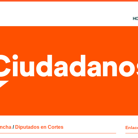
H
ancha
/
Diputados en Cortes
Enlac