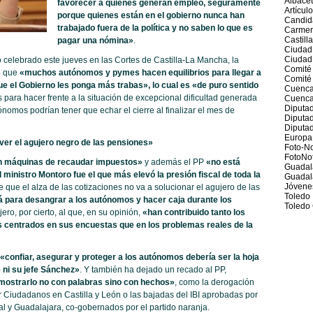
Albace
favorecer a quienes generan empleo, seguramente
Artícul
porque quienes están en el gobierno nunca han
Candid
trabajado fuera de la política y no saben lo que es
Carmen
Castill
pagar una nómina»
.
Ciudad
Ciudad
 celebrado este jueves en las Cortes de Castilla-La Mancha, la
Comité
o que
«muchos autónomos y pymes hacen equilibrios para llegar a
Comité 
ue el Gobierno les ponga más trabas», lo cual es «de puro sentido
Cuenc
para hacer frente a la situación de excepcional dificultad generada
Cuenca
Diputad
nomos podrían tener que echar el cierre al finalizar el mes de
Diputa
Diputad
Europa
lver el agujero negro de las pensiones»
Foto-No
FotoNot
n máquinas de recaudar impuestos»
y además el PP
«no está
Guadal
ministro Montoro fue el que más elevó la presión fiscal de toda la
Guadal
Jóvene
me que el alza de las cotizaciones no va a solucionar el agujero de las
Toledo
á para desangrar a los autónomos y hacer caja durante los
Toledo 
jero, por cierto, al que, en su opinión,
«han contribuido tanto los
 centrados en sus encuestas que en los problemas reales de la
«confiar, asegurar y proteger a los autónomos debería ser la hoja
e ni su jefe Sánchez»
. Y también ha dejado un recado al PP,
emostrarlo no con palabras sino con hechos»
, como la derogación
Ciudadanos en Castilla y León o las bajadas del IBI aprobadas por
l y Guadalajara, co-gobernados por el partido naranja.