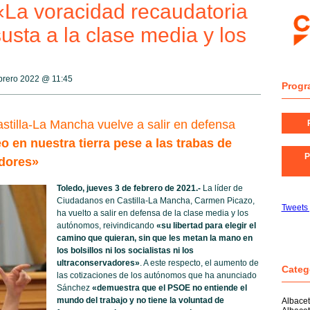
La voracidad recaudatoria
sta a la clase media y los
ebrero 2022 @
11:45
Progr
Castilla-La Mancha vuelve a salir en defensa
 en nuestra tierra pese a las trabas de
P
adores»
Toledo, jueves 3 de febrero de 2021.-
La líder de
Ciudadanos en Castilla-La Mancha, Carmen Picazo,
Tweets
ha vuelto a salir en defensa de la clase media y los
autónomos, reivindicando
«su libertad para elegir el
camino que quieran, sin que les metan la mano en
los bolsillos ni los socialistas ni los
ultraconservadores»
. A este respecto, el aumento de
Categ
las cotizaciones de los autónomos que ha anunciado
Sánchez
«demuestra que el PSOE no entiende el
mundo del trabajo y no tiene la voluntad de
Albace