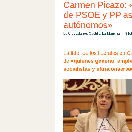
Carmen Picazo: «
de PSOE y PP asu
autónomos»
by Ciudadanos Castilla-La Mancha — 3 f
La líder de los liberales en 
de
«quienes generan empleo
socialistas y ultraconserv