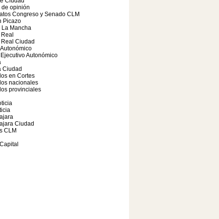
te Ciudad
o de opinión
atos Congreso y Senado CLM
 Picazo
a La Mancha
 Real
 Real Ciudad
 Autonómico
Ejecutivo Autonómico
a
 Ciudad
os en Cortes
dos nacionales
os provinciales
ticia
icia
ajara
ajara Ciudad
s CLM
Capital