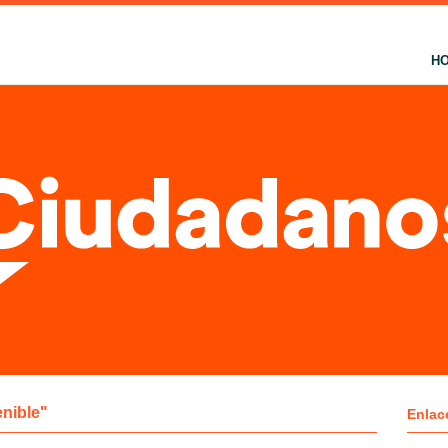
H
enible"
Enlac