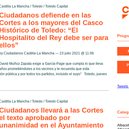
Castilla La Mancha
/
Toledo
/
Toledo Capital
Ciudadanos defiende en las
Cortes a los mayores del Casco
Histórico de Toledo: “El
Progr
Hospitalito del Rey debe ser para
ellos”
by Ciudadanos Castilla-La Mancha — 23 julio 2021 @
11:06
David Muñoz Zapata exige a García-Page que cumpla lo que lleva
P
años prometiéndoles a los vecinos y le recuerda que esta
ión pública y por todos los partidos, incluido el suyo” Toledo, jueves
Tweets
Castilla La Mancha
/
Toledo
/
Toledo Capital
Ciudadanos llevará a las Cortes
Categ
el texto aprobado por
unanimidad en el Ayuntamiento
Albace