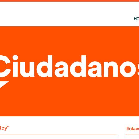
H
Rey"
Enlac