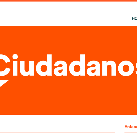
H
Enlac