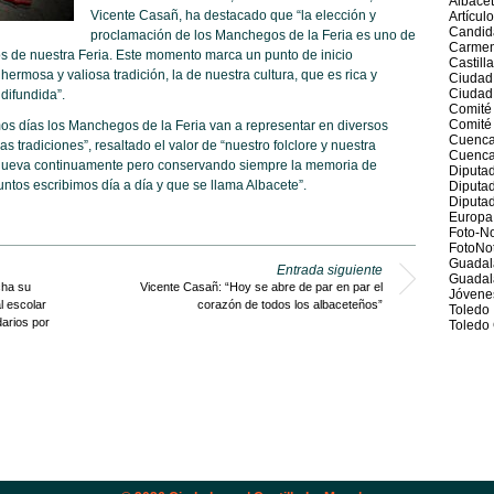
Albace
Vicente Casañ, ha destacado que “la elección y
Artícul
Candid
proclamación de los Manchegos de la Feria es uno de
Carmen
s de nuestra Feria. Este momento marca un punto de inicio
Castill
rmosa y valiosa tradición, la de nuestra cultura, que es rica y
Ciudad
Ciudad
difundida”.
Comité
Comité 
mos días los Manchegos de la Feria van a representar en diversos
Cuenc
as tradiciones”, resaltado el valor de “nuestro folclore y nuestra
Cuenca
renueva continuamente pero conservando siempre la memoria de
Diputad
juntos escribimos día a día y que se llama Albacete”.
Diputa
Diputad
Europa
Foto-No
FotoNot
Guadal
Entrada siguiente
Guadal
ha su
Vicente Casañ: “Hoy se abre de par en par el
Jóvene
 escolar
corazón de todos los albaceteños”
Toledo
arios por
Toledo 