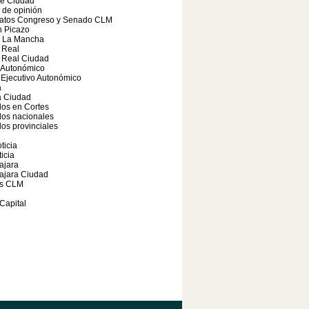
te Ciudad
o de opinión
atos Congreso y Senado CLM
 Picazo
a La Mancha
 Real
 Real Ciudad
 Autonómico
Ejecutivo Autonómico
a
 Ciudad
os en Cortes
dos nacionales
os provinciales
ticia
icia
ajara
ajara Ciudad
s CLM
Capital