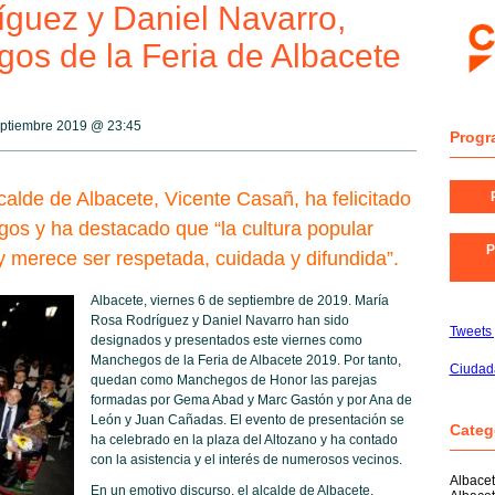
guez y Daniel Navarro,
os de la Feria de Albacete
eptiembre 2019 @
23:45
Progr
calde de Albacete, Vicente Casañ, ha felicitado
gos y ha destacado que “la cultura popular
P
y merece ser respetada, cuidada y difundida”.
Albacete, viernes 6 de septiembre de 2019. María
Rosa Rodríguez y Daniel Navarro han sido
Tweets
designados y presentados este viernes como
Manchegos de la Feria de Albacete 2019. Por tanto,
Ciudad
quedan como Manchegos de Honor las parejas
formadas por Gema Abad y Marc Gastón y por Ana de
León y Juan Cañadas. El evento de presentación se
Categ
ha celebrado en la plaza del Altozano y ha contado
con la asistencia y el interés de numerosos vecinos.
Albace
En un emotivo discurso, el alcalde de Albacete,