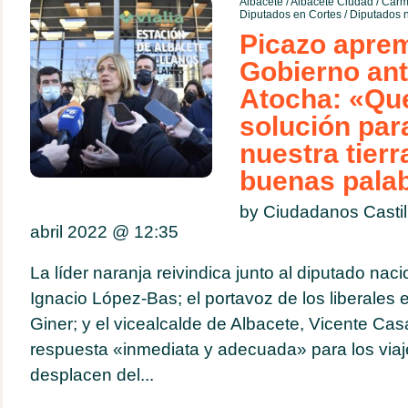
Albacete
/
Albacete Ciudad
/
Carm
Diputados en Cortes
/
Diputados 
Picazo aprem
Gobierno ante
Atocha: «Qu
solución par
nuestra tierr
buenas pala
by Ciudadanos Casti
abril 2022 @
12:35
La líder naranja reivindica junto al diputado naci
Ignacio López-Bas; el portavoz de los liberales
Giner; y el vicealcalde de Albacete, Vicente Cas
respuesta «inmediata y adecuada» para los via
desplacen del...