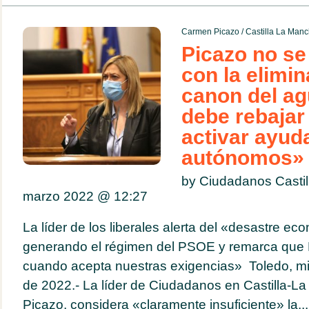
Carmen Picazo
/
Castilla La Man
Picazo no s
con la elimin
canon del ag
debe rebajar 
activar ayud
autónomos»
by Ciudadanos Casti
marzo 2022 @
12:27
La líder de los liberales alerta del «desastre e
generando el régimen del PSOE y remarca que 
cuando acepta nuestras exigencias» Toledo, m
de 2022.- La líder de Ciudadanos en Castilla-
Picazo, considera «claramente insuficiente» la...