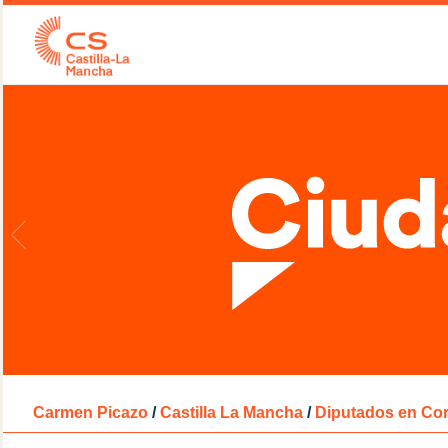
Carmen Picazo
/
Castilla La Mancha
/
Diputados en Cor