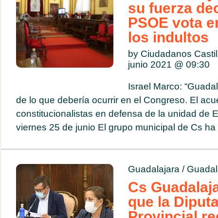
su fuerza dec
PSOE vota en
los indultos
by Ciudadanos Casti
junio 2021 @
09:30
Israel Marco: “Guada
de lo que debería ocurrir en el Congreso. El acu
constitucionalistas en defensa de la unidad de
viernes 25 de junio El grupo municipal de Cs ha l
Guadalajara
/
Guadal
Cs Guadalaj
que la Diput
Provincial r