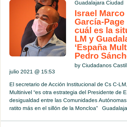
Guadalajara Ciudad
Israel Marco 
García-Page 
cuál es la si
LM y Guadala
‘España Mult
Pedro Sánch
by Ciudadanos Casti
julio 2021 @
15:53
El secretario de Acción Institucional de Cs C-L
Multinivel “es otra estrategia del Presidente de
desigualdad entre las Comunidades Autónomas
ratito más en el sillón de la Moncloa” Guadalajar