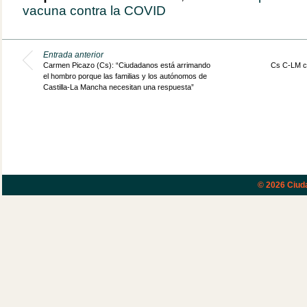
vacuna contra la COVID
Entrada anterior
Carmen Picazo (Cs): “Ciudadanos está arrimando
Cs C-LM co
el hombro porque las familias y los autónomos de
Castilla-La Mancha necesitan una respuesta”
© 2026
Ciud