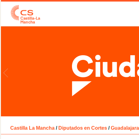
Castilla La Mancha
/
Diputados en Cortes
/
Guadalajara