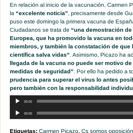
En relación al inicio de la vacunación, Carmen 
la
“excelente noticia”
, precisamente desde Gu
puso este domingo la primera vacuna de España
Ciudadanos se trata de
“una demostración de l
Europea, que ha promovido la vacuna en tod
miembros, y también la constatación de que l
científica salva vidas”
. Asimismo, Picazo ha a
llegada de la vacuna no puede ser motivo de 
medidas de seguridad”
. Por ello ha pedido a 
prudencia para superar el virus lo antes posi
pero también con la responsabilidad individu
Reproductor
00:00
de
audio
Reproductor
00:00
de
audio
Etiquetas:
Carmen Picazo
,
Cs somos oposición 