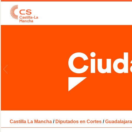
Castilla La Mancha
/
Diputados en Cortes
/
Guadalajara