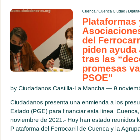
Cuenca
/
Cuenca Ciudad
/
Diputa
Plataformas 
Asociacione
del Ferrocar
piden ayuda
tras las “de
promesas va
PSOE”
by Ciudadanos Castilla-La Mancha — 9 novie
Ciudadanos presenta una enmienda a los presu
Estado (PGE) para financiar esta línea Cuenca,
noviembre de 2021.- Hoy han estado reunidos lo
Plataforma del Ferrocarril de Cuenca y la Agrupa