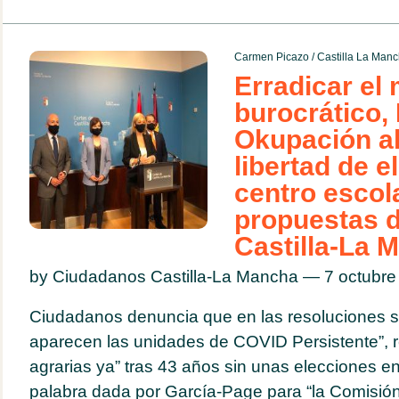
Carmen Picazo
/
Castilla La Man
Erradicar el 
burocrático,
Okupación a
libertad de e
centro escol
propuestas d
Castilla-La 
by Ciudadanos Castilla-La Mancha — 7 octubr
Ciudadanos denuncia que en las resoluciones so
aparecen las unidades de COVID Persistente”, 
agrarias ya” tras 43 años sin unas elecciones en
palabra dada por García-Page para “la Comisió