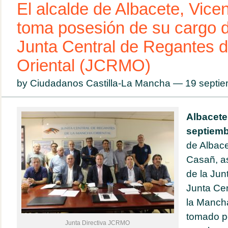
El alcalde de Albacete, Vice
toma posesión de su cargo d
Junta Central de Regantes 
Oriental (JCRMO)
by Ciudadanos Castilla-La Mancha — 19 sept
Albacete
septiemb
de Albace
Casañ,
a
de la Jun
Junta Ce
la Manch
tomado p
Junta Directiva JCRMO