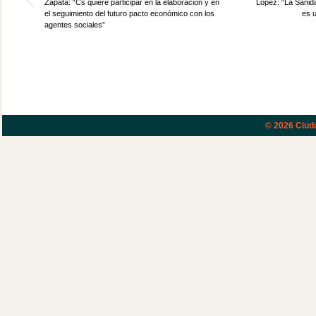
Zapata: “Cs quiere participar en la elaboración y en
López: “La Sanid
el seguimiento del futuro pacto económico con los
es u
agentes sociales”
© 2026
Ciud