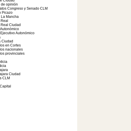
te Ciudad
o de opinión
atos Congreso y Senado CLM
 Picazo
a La Mancha
 Real
 Real Ciudad
 Autonómico
Ejecutivo Autonómico
a
 Ciudad
os en Cortes
dos nacionales
os provinciales
ticia
icia
ajara
ajara Ciudad
s CLM
Capital