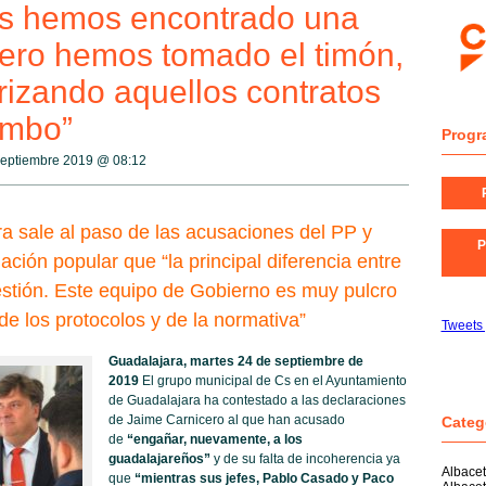
os hemos encontrado una
 pero hemos tomado el timón,
rizando aquellos contratos
imbo”
Progr
septiembre 2019 @
08:12
a sale al paso de las acusaciones del PP y
P
ación popular que “la principal diferencia entre
stión. Este equipo de Gobierno es muy pulcro
 de los protocolos y de la normativa”
Tweets
Guadalajara, martes 24 de septiembre de
2019
El grupo municipal de Cs en el Ayuntamiento
de Guadalajara ha contestado a las declaraciones
de Jaime Carnicero al que han acusado
Categ
de
“engañar, nuevamente, a los
guadalajareños”
y de su falta de incoherencia ya
Albace
que
“mientras sus jefes, Pablo Casado y Paco