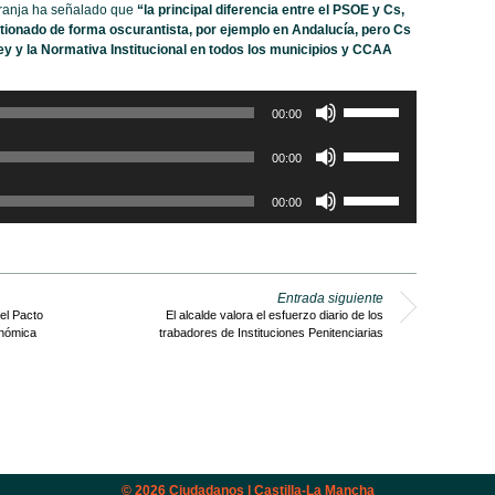
aranja ha señalado que
“la principal diferencia entre el PSOE y Cs,
tionado de forma oscurantista, por ejemplo en Andalucía, pero Cs
ey y la Normativa Institucional en todos los municipios y CCAA
Utiliza
00:00
las
teclas
Utiliza
00:00
de
las
flecha
teclas
Utiliza
arriba/abajo
00:00
de
las
para
flecha
teclas
aumentar
arriba/abajo
de
o
para
flecha
disminuir
aumentar
arriba/abajo
Entrada siguiente
el
o
para
 el Pacto
El alcalde valora el esfuerzo diario de los
volumen.
disminuir
aumentar
onómica
trabadores de Instituciones Penitenciarias
el
o
volumen.
disminuir
el
volumen.
© 2026
Ciudadanos | Castilla-La Mancha