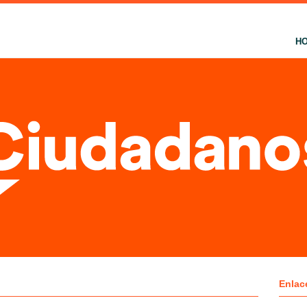
H
Enlac