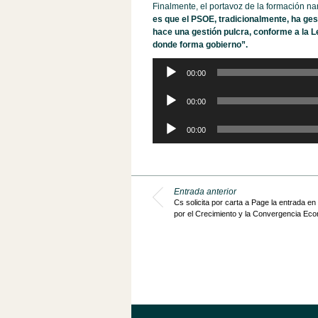
Finalmente, el portavoz de la formación n
es que el PSOE, tradicionalmente, ha ges
hace una gestión pulcra, conforme a la L
donde forma gobierno”.
Reproductor
00:00
de
audio
Reproductor
00:00
de
audio
Reproductor
00:00
de
audio
Entrada anterior
Cs solicita por carta a Page la entrada en
por el Crecimiento y la Convergencia Ec