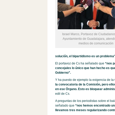
Israel Marco, Portavoz de Ciudadanos
Ayuntamiento de Guadalajara, atendi
medios de comunicación
solución, el bipartidismo es un problema”
El portavoz de Cs ha señalado que
“nos p
concejales lo único que han hecho es que
Gobierno”.
Y ha puesto de ejemplo la exigencia de la
la convocatoria de la Comisión, pero ello
en ese Órgano. Esto es bloquear administ
edil de Cs.
A preguntas de los periodistas sobre el ba
señalado que
“nos hemos encontrado una 
llevamos tres meses regularizando contr