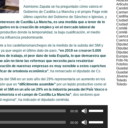
Albace
Artícul
Asimismo Zapata se ha preguntado cómo valora el
Candid
Gobierno de Castilla-La Mancha y el propio Page este
Carmen
Castill
último capricho del Gobierno de Sánchez e Iglesias, y
Ciudad
 intereses de Castilla-La Mancha, es una medida que a tenor de lo
Ciudad
egativo en la creación de empleo y en el mercado laboral de
Comité
o productivo donde la temporalidad, la baja cualificación, el medio
Comité 
Cuenc
 una influencia predominante.
Cuenca
Diputad
le a los castellanomanchegos de la medida de la subida del SMI y
Diputa
ya que según el último dato de paro,
“en 2019 se crearon 5.000
Diputad
os de trabajo, el peor dato de toda España, lo que demuestra que
Europa
Foto-No
e aún no tiene las reformas que necesita para revalorizar
FotoNot
novación de nuestras empresas es muy sensible a estos caprichos
Guadal
ficar de ortodoxia económica”
, ha remarcado el diputado de Cs.
Guadal
Jóvene
a del SMI en un solo año del 29% representaría un aumento en los
Toledo
egión que es
“difícilmente asumible”
por un tejido productivo como el
Toledo 
ir el SMI en un año un 29% en la industria pesada del País Vasco o
 minorista o el campo de Castilla-La Mancha”
, dos sectores que
 regional”, ha indicado el diputado centrista.
Utiliza
00:00
las
teclas
Utiliza
00:00
de
las