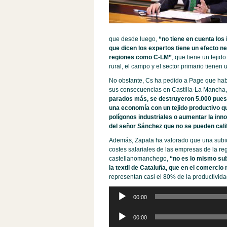
que desde luego,
“no tiene en cuenta los
que dicen los expertos tiene un efecto n
regiones como C-LM”
, que tiene un tejid
rural, el campo y el sector primario tienen
No obstante, Cs ha pedido a Page que hab
sus consecuencias en Castilla-La Mancha, 
parados más, se destruyeron 5.000 puest
una economía con un tejido productivo qu
polígonos industriales o aumentar la in
del señor Sánchez que no se pueden cali
Además, Zapata ha valorado que una subid
costes salariales de las empresas de la r
castellanomanchego,
“no es lo mismo sub
la textil de Cataluña, que en el comercio
representan casi el 80% de la productividad
Reproductor
00:00
de
audio
Reproductor
00:00
de