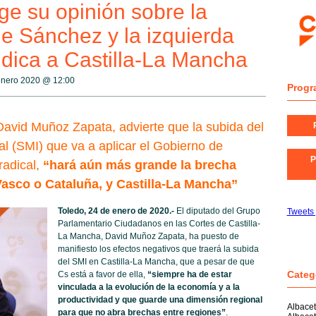
ge su opinión sobre la
de Sánchez y la izquierda
udica a Castilla-La Mancha
 enero 2020 @
12:00
Progr
avid Muñoz Zapata, advierte que la subida del
al (SMI) que va a aplicar el Gobierno de
P
radical,
“hará aún más grande la brecha
asco o Cataluña, y Castilla-La Mancha”
Toledo, 24 de enero de 2020.-
El diputado del Grupo
Tweets
Parlamentario Ciudadanos en las Cortes de Castilla-
La Mancha, David Muñoz Zapata, ha puesto de
manifiesto los efectos negativos que traerá la subida
del SMI en Castilla-La Mancha, que a pesar de que
Categ
Cs está a favor de ella,
“siempre ha de estar
vinculada a la evolución de la economía y a la
productividad y que guarde una dimensión regional
Albace
para que no abra brechas entre regiones”
.