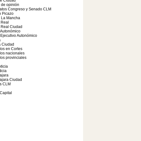
te Ciudad
o de opinión
atos Congreso y Senado CLM
 Picazo
a La Mancha
 Real
 Real Ciudad
 Autonómico
Ejecutivo Autonómico
a
 Ciudad
os en Cortes
dos nacionales
os provinciales
ticia
icia
ajara
ajara Ciudad
s CLM
Capital