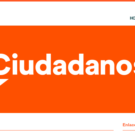
H
Enlac