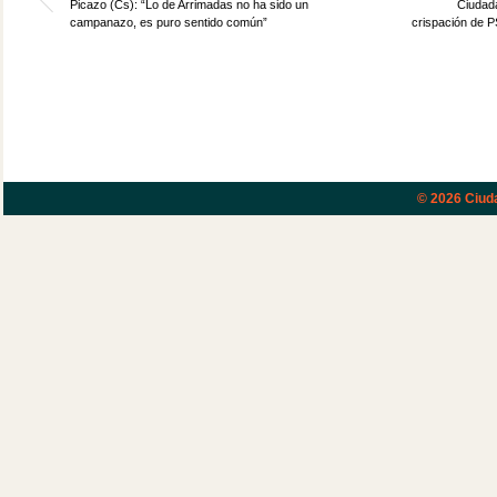
Picazo (Cs): “Lo de Arrimadas no ha sido un
Ciudada
campanazo, es puro sentido común”
crispación de P
© 2026
Ciud