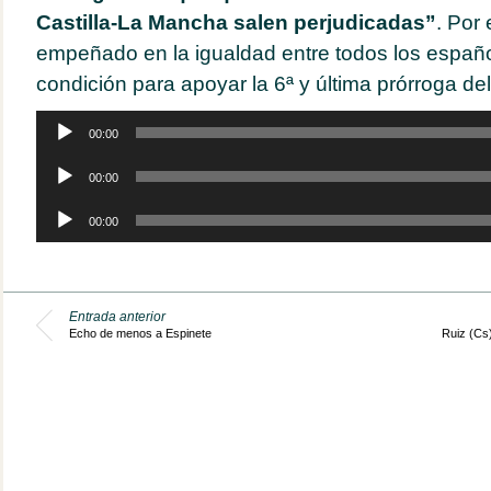
Castilla-La Mancha salen perjudicadas”
. Por 
empeñado en la igualdad entre todos los españ
condición para apoyar la 6ª y última prórroga de
Reproductor
00:00
de
audio
Reproductor
00:00
de
audio
Reproductor
00:00
de
audio
Entrada anterior
Echo de menos a Espinete
Ruiz (Cs)