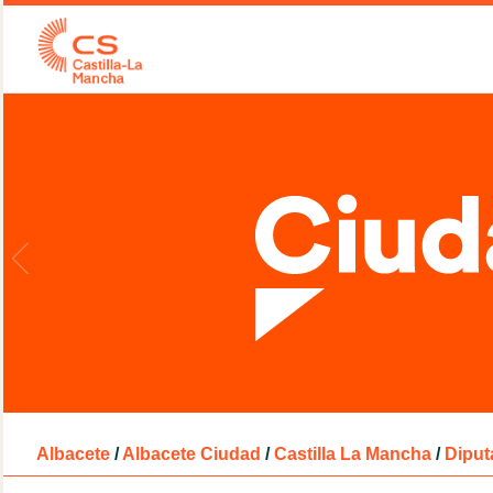
Albacete
/
Albacete Ciudad
/
Castilla La Mancha
/
Diput