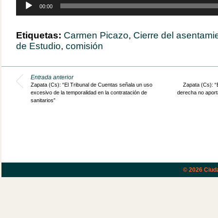
Reproductor
00:00
de
audio
Etiquetas:
Carmen Picazo
,
Cierre del asentamie
de Estudio
,
comisión
Entrada anterior
Zapata (Cs): “El Tribunal de Cuentas señala un uso
Zapata (Cs): “
excesivo de la temporalidad en la contratación de
derecha no aport
sanitarios”
© 2026
Ciud