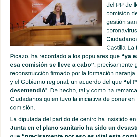
del PP de l
comisión de
gestión sani
coronavirus
Ciudadanos
Castilla-L
Picazo, ha recordado a los populares que
“ya e
esa comisión se lleve a cabo”
, precisamente g
reconstrucción firmado por la formación naranja 
y el Gobierno regional, un acuerdo del que
“el 
desentendió
”. De hecho, tal y como ha remarca
Ciudadanos quien tuvo la iniciativa de poner en
comisión.
La diputada del partido de centro ha insistido e
Junta en el plano sanitario ha sido un desast
que
“precisamente por eso es vital esta comi