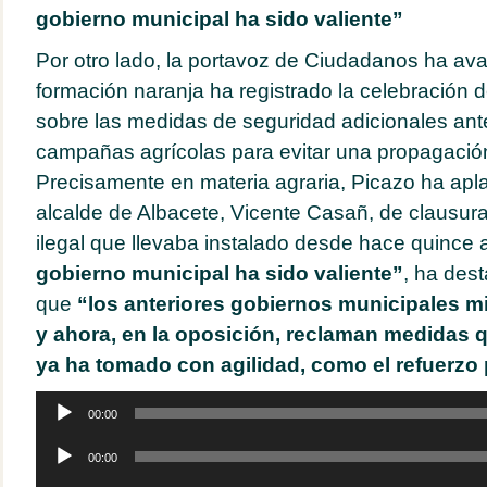
gobierno municipal ha sido valiente”
Por otro lado, la portavoz de Ciudadanos ha av
formación naranja ha registrado la celebración 
sobre las medidas de seguridad adicionales ant
campañas agrícolas para evitar una propagación
Precisamente en materia agraria, Picazo ha apla
alcalde de Albacete, Vicente Casañ, de clausura
ilegal que llevaba instalado desde hace quince
gobierno municipal ha sido valiente”
, ha des
que
“los anteriores gobiernos municipales mi
y ahora, en la oposición, reclaman medidas 
ya ha tomado con agilidad, como el refuerzo p
Reproductor
00:00
de
audio
Reproductor
00:00
de
audio