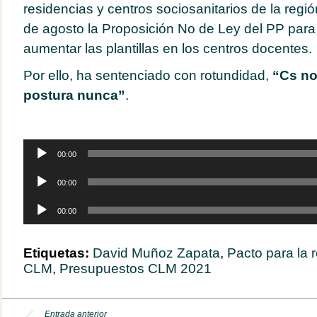
residencias y centros sociosanitarios de la regió
de agosto la Proposición No de Ley del PP para 
aumentar las plantillas en los centros docentes.
Por ello, ha sentenciado con rotundidad,
“Cs no
postura nunca”
.
Reproductor
00:00
de
audio
Reproductor
00:00
de
audio
Reproductor
00:00
de
audio
Etiquetas:
David Muñoz Zapata
,
Pacto para la 
CLM
,
Presupuestos CLM 2021
Entrada anterior