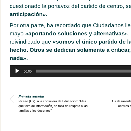
cuestionado la portavoz del partido de centro, s
anticipación».
Por otra parte, ha recordado que Ciudadanos ll
mayo
«aportando soluciones y alternativas
«.
reivindicado que
«somos el único partido de l
hecho. Otros se dedican solamente a criticar
nada».
Reproductor
00:00
de
audio
Entrada anterior
Picazo (Cs), a la consejera de Educación: “Más
Cs desmiente 
que falta de información, es falta de respeto a las
centros 
familias y los docentes”