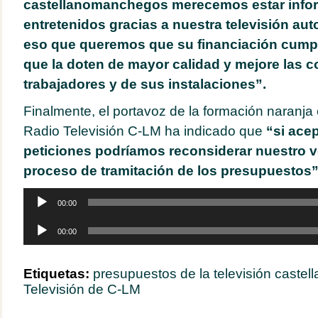
castellanomanchegos merecemos estar info
entretenidos gracias a nuestra televisión aut
eso que queremos que su financiación cumpl
que la doten de mayor calidad y mejore las 
trabajadores y de sus instalaciones”.
Finalmente, el portavoz de la formación naranja
Radio Televisión C-LM ha indicado que
“si ace
peticiones podríamos reconsiderar nuestro v
proceso de tramitación de los presupuestos”
Reproductor
00:00
de
audio
Reproductor
00:00
de
audio
Etiquetas:
presupuestos de la televisión cast
Televisión de C-LM