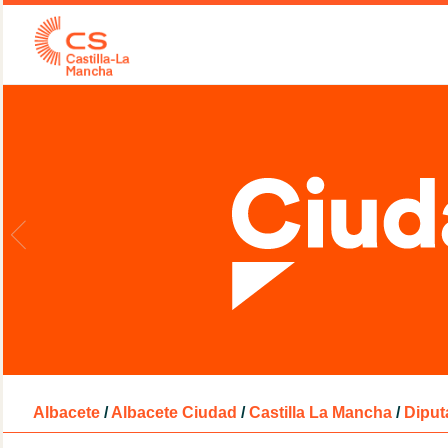
Albacete
/
Albacete Ciudad
/
Castilla La Mancha
/
Diput