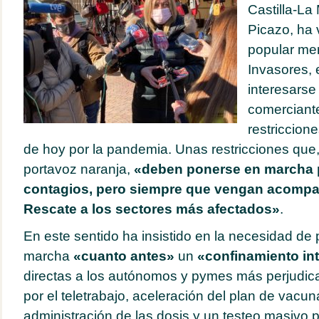
Castilla-L
Picazo, ha 
popular me
Invasores, 
interesarse 
comerciante
restriccion
de hoy por la pandemia. Unas restricciones que,
portavoz naranja,
«deben ponerse en marcha p
contagios, pero siempre que vengan acompa
Rescate a los sectores más afectados»
.
En este sentido ha insistido en la necesidad de
marcha
«cuanto antes»
un
«confinamiento int
directas a los autónomos y pymes más perjudic
por el teletrabajo, aceleración del plan de vacuna
administración de las dosis y un testeo masivo p