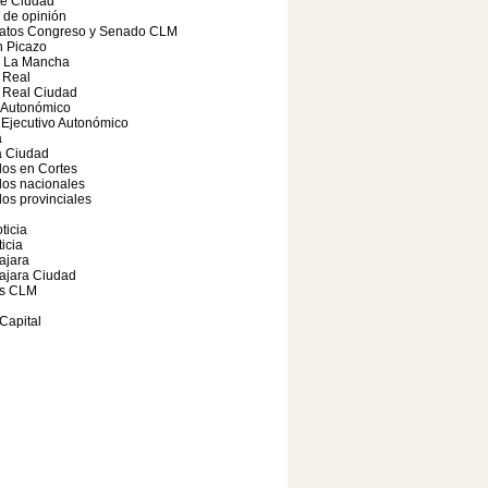
te Ciudad
o de opinión
atos Congreso y Senado CLM
 Picazo
a La Mancha
 Real
 Real Ciudad
 Autonómico
Ejecutivo Autonómico
a
 Ciudad
os en Cortes
dos nacionales
os provinciales
ticia
icia
ajara
ajara Ciudad
s CLM
Capital