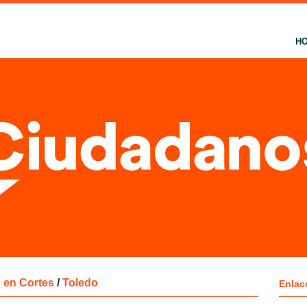
H
 en Cortes
/
Toledo
Enlac