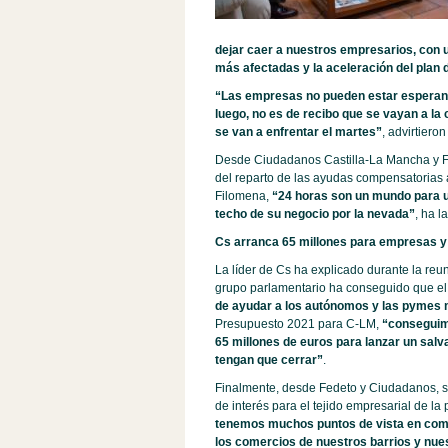
dejar caer a nuestros empresarios, con 
más afectadas y la aceleración del plan
“Las empresas no pueden estar esperando
luego, no es de recibo que se vayan a la 
se van a enfrentar el martes”
, advirtiero
Desde Ciudadanos Castilla-La Mancha y Fed
del reparto de las ayudas compensatorias 
Filomena,
“24 horas son un mundo para un
techo de su negocio por la nevada”
, ha 
Cs arranca 65 millones para empresas 
La líder de Cs ha explicado durante la reu
grupo parlamentario ha conseguido que el
de ayudar a los autónomos y las pymes m
Presupuesto 2021 para C-LM,
“conseguim
65 millones de euros para lanzar un salv
tengan que cerrar”
.
Finalmente, desde Fedeto y Ciudadanos, s
de interés para el tejido empresarial de la
tenemos muchos puntos de vista en comú
los comercios de nuestros barrios y nues