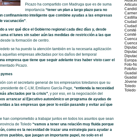
Albace
Picazo ha compartido con Madruga que es de suma
Artícul
Candid
importancia
“tener un plan a largo plazo para no
Carmen
un confinamiento inteligente que combine ayudas a las empresas
Castill
 de vacunación”
.
Ciudad
Ciudad
 a ver qué dice el Gobierno regional cada diez días y, desde
Comité
Comité 
cama el lunes sin saber aún las medidas de restricción a las que
Cuenc
n desde la formación de centro.
Cuenca
Diputad
eto se ha puesto la atención también en la necesaria agilización
Diputa
a aquellas empresas afectadas por los daños del temporal
Diputad
a empresa que tiene que seguir adelante tras haber visto caer el
Europa
Foto-No
lamentado Picazo.
FotoNot
Guadal
y pymes
Guadal
Jóvene
nión con el secretario general de los empresarios toledanos que su
Toledo
 presidente de C-LM, Emiliano García-Page,
“entienda la necesidad
Toledo 
ás afectados por la crisis”
, y por eso, en la negociación del
os arrancar al Ejecutivo autonómico un programa de ayudas de
avidas a las empresas que peor lo están pasando y evitar así que
e han comprometido a trabajar juntos en todos los asuntos que sean
 provincia de Toledo
“vamos a tener una relación muy fluida porque
n, como es la necesidad de trazar una estrategia para ayudar a
tros pueblos, que juegan un importante papel, no solo en el