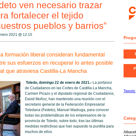
eto ven necesario trazar
a fortalecer el tejido
uestros pueblos y barrios”
 enero 2021 @
12:15
Progr
a formación liberal consideran fundamental
tre sus esfuerzos en recuperar lo antes posible
P
ial que atraviesa Castilla-La Mancha
Toledo, domingo 22 de enero de 2021.-
La portavoz
de Ciudadanos en las Cortes de Castilla-La Mancha,
Tweets
Carmen Picazo y el diputado regional de Ciudadanos,
David Muñoz, han mantenido una reunión con el
secretario general de la Federación Empresarial
Toledana (Fedeto), Manuel Madruga, para conocer
todas las problemáticas de los empresarios de la
Categ
provincia de Toledo, sobre todo, tras las últimas
medidas restrictivas que han supuesto la puntilla para
muchos de ellos.
Albace