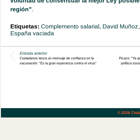
voluntad de consensuar la mejor Ley posible
región”
.
Etiquetas:
Complemento salarial
,
David Muñoz
España vaciada
Entrada anterior
Ciudadanos lanza un mensaje de confianza en la
Picazo: “Ya q
vacunación: “Es la gran esperanza contra el virus”
política soci
© 2026
Ciud