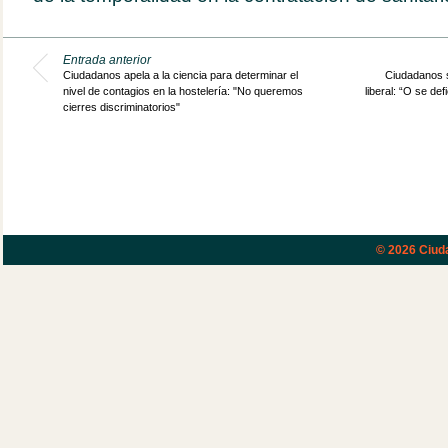
Entrada anterior
Ciudadanos apela a la ciencia para determinar el
Ciudadanos s
nivel de contagios en la hostelería: "No queremos
liberal: “O se de
cierres discriminatorios"
© 2026
Ciud