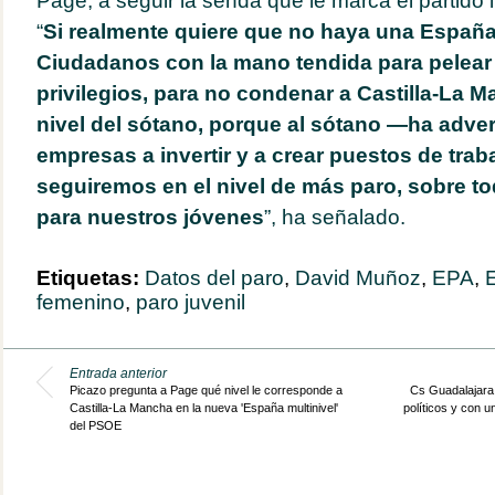
Page, a seguir la senda que le marca el partido l
“
Si realmente quiere que no haya una España 
Ciudadanos con la mano tendida para pelear
privilegios, para no condenar a Castilla-La M
nivel del sótano, porque al sótano —ha adve
empresas a invertir y a crear puestos de traba
seguiremos en el nivel de más paro, sobre to
para nuestros jóvenes
”, ha señalado.
Etiquetas:
Datos del paro
,
David Muñoz
,
EPA
,
E
femenino
,
paro juvenil
Entrada anterior
Picazo pregunta a Page qué nivel le corresponde a
Cs Guadalajara 
Castilla-La Mancha en la nueva 'España multinivel'
políticos y con u
del PSOE