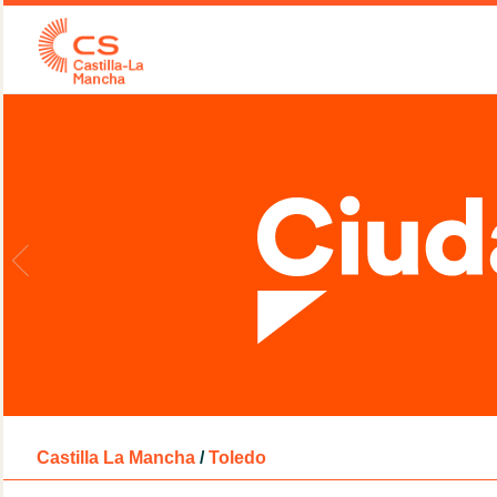
Castilla La Mancha
/
Toledo