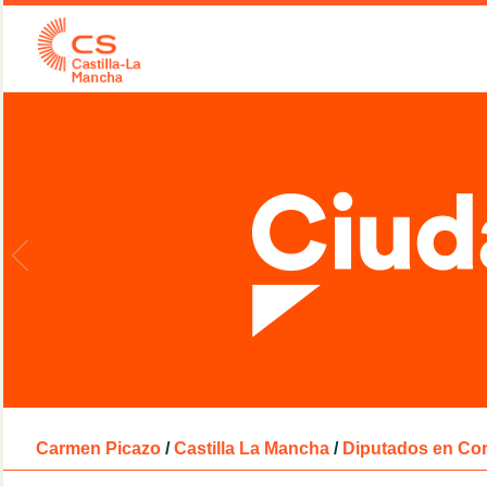
Carmen Picazo
/
Castilla La Mancha
/
Diputados en Cor