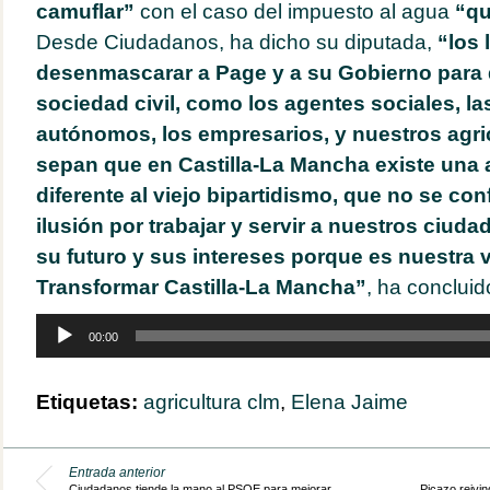
camuflar”
con el caso del impuesto al agua
“qu
Desde Ciudadanos, ha dicho su diputada,
“los 
desenmascarar a Page y a su Gobierno para q
sociedad civil, como los agentes sociales, las
autónomos, los empresarios, y nuestros agri
sepan que en Castilla-La Mancha existe una al
diferente al viejo bipartidismo, que no se con
ilusión por trabajar y servir a nuestros ciud
su futuro y sus intereses porque es nuestra 
Transformar Castilla-La Mancha”
, ha concluido
Reproductor
00:00
de
audio
Etiquetas:
agricultura clm
,
Elena Jaime
Entrada anterior
Ciudadanos tiende la mano al PSOE para mejorar
Picazo reivin