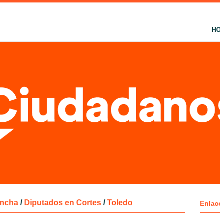
H
ancha
/
Diputados en Cortes
/
Toledo
Enlac