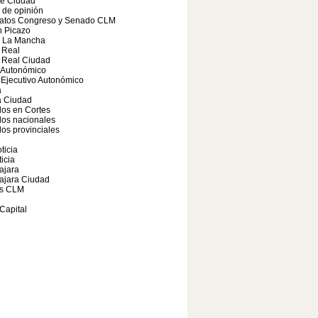
te Ciudad
o de opinión
atos Congreso y Senado CLM
 Picazo
a La Mancha
 Real
 Real Ciudad
 Autonómico
Ejecutivo Autonómico
a
 Ciudad
os en Cortes
dos nacionales
os provinciales
ticia
icia
ajara
ajara Ciudad
s CLM
Capital