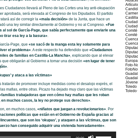
Albace
Artícul
es Ciudadanos llevará al Pleno de las Cortes una ley anti-okupación
Candid
Carmen
er aprobada, será elevada al Congreso de los Diputados. El partido
Castill
ratará así de corregir la
«mala decisión»
de la Junta, que hace un
Ciudad
adó una ley similar directamente al Gobierno y no al Congreso.
«Fue
Ciudad
is al sol de García-Page, que sabía perfectamente que enviarle una
Comité
Comité 
 tirar esa ley a la basura»
.
Cuenc
Cuenca
arcía-Page, que
«se sacó de la manga esta ley solamente para
Diputad
olver el problema»
. A este respecto ha defendido que
«Ciudadanos
Diputa
miles de familias en Castilla-La Mancha»
, explicando que al elevar
Diputad
Europa
os que obligarán al Gobierno a tomar una decisión
«en lugar de tener
Foto-No
jón»
.
FotoNot
Guadal
kupas’ y ataca a las víctimas»
Guadal
Jóvene
les tratarán de promover incluye medidas como el desalojo exprés, el
Toledo
las mafias, entre otras. Picazo ha dejado muy claro que las víctimas
Toledo 
«familias trabajadoras que ven cómo hay mafias que les roban
 en muchos casos, la ley no protege sus derechos»
.
son, en muchos casos,
«niñatos que juegan a revolucionarios»
. Por
aciones políticas que están en el Gobierno de España gracias al
lincuentes, que son los ‘okupas’, y ataquen a las víctimas, que son
fuerzo han conseguido adquirir una vivienda honradamente»
.
Utiliza