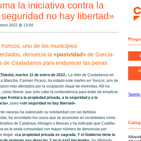
a la iniciativa contra la
 seguridad no hay libertad»
enero 2022 @
13:04
Progr
ta Yuncos, uno de los municipios
ectados, denuncia la
«pasividad»
de García-
a de Ciudadanos para endurecer las penas
P
Toledo), martes 11 de enero de 2022.-
La líder de Ciudadanos en
-La Mancha, Carmen Picazo, ha estado este martes en Yuncos, uno de
ipios más afectados por la ocupación ilegal de viviendas. Allí ha
 como liberal, que solo cabe la contundencia para tratar de erradicar
Tweets
que frontal a la propiedad privada, a la seguridad y a la
ncia»
, pues
«sin seguridad no hay libertad»
.
nte naranja ha expresado su solidaridad con las familias
adas, ha recordado los casos que se acumulan en localidades como
Categ
olaños de Calatrava, Almagro o Illescas y ha indicado que Castilla-
a es la sexta comunidad con mayor número de denuncias por
n ilegal.
«La propiedad privada es sagrada. Y el Gobierno tiene la
Albace
ón de proteger ese derecho. Y no lo está haciendo»
, ha afirmado.