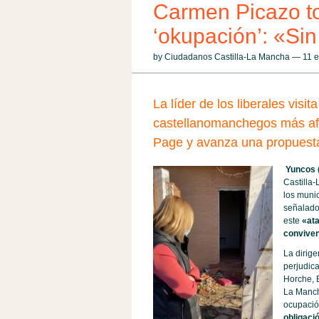
Carmen Picazo tom
‘okupación’: «Sin
by Ciudadanos Castilla-La Mancha — 11 
La líder de los liberales visi
castellanomanchegos más af
Page y avanza una propuest
Yuncos (
Castilla
los munic
señalado,
este
«ata
convive
La dirige
perjudic
Horche, B
La Manch
ocupació
obligaci