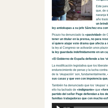
Este juev
que, de s
naranja t
año trasl
un brind
ley antiokupas a su jefe Sánchez era como
Picazo ha denunciado la
«pasividad»
de G
tener un titular en la prensa, no para res
sí quiere atajar este drama que afecta a 
la ley al Congreso se activarán unos plaz
la ley guardada indefinidamente en un ca
«El Gobierno de España defiende a los ‘o
La modificación legislativa que los libera
endurecimiento de penas y la lucha contra 
de la ‘okupación’ son, fundamentalmente,
sus casas y que ven con impotencia que,
También ha denunciado que los ‘okupas’ 
ello ha tachado de
«indignante»
que
«form
partido del señor Page defiendan a los de
familias trabajadoras que con mucho es
Reproductor