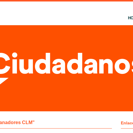
H
 ganadores CLM"
Enlac