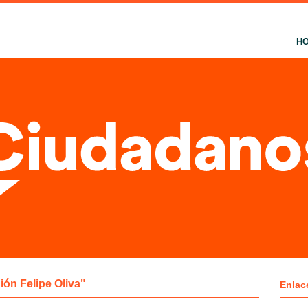
H
ión Felipe Oliva"
Enlac