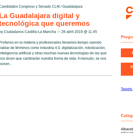
Candidatos Congreso y Senado CLM
/
Guadalajara
La Guadalajara digital y
tecnológica que queremos
by Ciudadanos Castilla-La Mancha — 26 abril 2019 @
11:45
Progr
Profanos en la materia y profesionales llevamos tiempo oyendo
hablar de términos como industria 4.0, digitalización, robotización,
inteligencia artificial y otras muchas nuevas tecnologías de las que
nos dicen que cambiarán nuestra forma de vida. A menudo, se nos
ponen...
P
Tweets
Categ
Albace