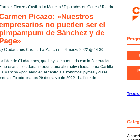
Carmen Picazo
/
Castilla La Mancha
/
Diputados en Cortes
/
Toledo
Carmen Picazo: «Nuestros
empresarios no pueden ser el
pimpampum de Sánchez y de
Progr
Page»
by Ciudadanos Castilla-La Mancha — 4 marzo 2022 @
14:30
La líder de Ciudadanos, que hoy se ha reunido con la Federación
Empresarial Toledana, propone una alternativa liberal para Castilla-
P
La Mancha «poniendo en el centro a autónomos, pymes y clase
media» Toledo, martes 29 de marzo de 2022.- La líder de
Tweets
Categ
Albace