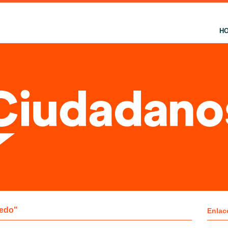
H
ledo"
Enlac