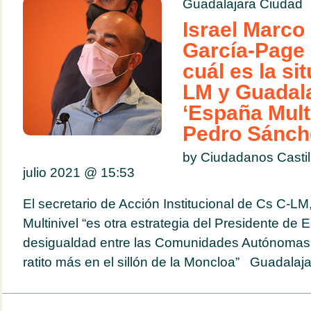
Guadalajara Ciudad
Israel Marco 
García-Page 
cuál es la si
LM y Guadala
‘España Mult
Pedro Sánch
by Ciudadanos Casti
julio 2021 @
15:53
El secretario de Acción Institucional de Cs C-L
Multinivel “es otra estrategia del Presidente de
desigualdad entre las Comunidades Autónomas
ratito más en el sillón de la Moncloa” Guadalajar