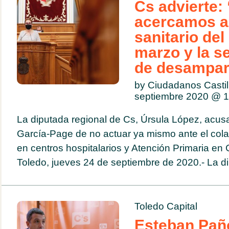
Cs advierte:
acercamos a
sanitario de
marzo y la s
de desamparo
by Ciudadanos Casti
septiembre 2020 @
1
La diputada regional de Cs, Úrsula López, acus
García-Page de no actuar ya mismo ante el col
en centros hospitalarios y Atención Primaria en
Toledo, jueves 24 de septiembre de 2020.- La di
Toledo Capital
Esteban Pañ