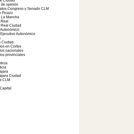
te Ciudad
o de opinión
atos Congreso y Senado CLM
 Picazo
a La Mancha
 Real
 Real Ciudad
 Autonómico
Ejecutivo Autonómico
a
 Ciudad
os en Cortes
dos nacionales
os provinciales
ticia
icia
ajara
ajara Ciudad
s CLM
Capital