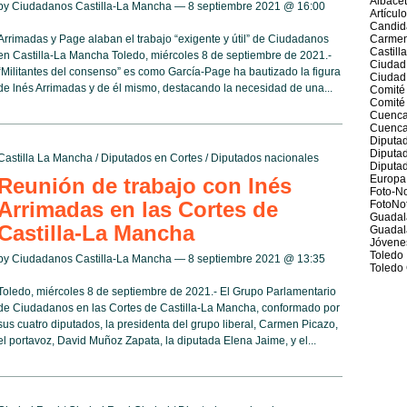
Albace
by Ciudadanos Castilla-La Mancha — 8 septiembre 2021 @
16:00
Artícul
Candid
Arrimadas y Page alaban el trabajo “exigente y útil” de Ciudadanos
Carmen
Castill
en Castilla-La Mancha Toledo, miércoles 8 de septiembre de 2021.-
Ciudad
“Militantes del consenso” es como García-Page ha bautizado la figura
Ciudad
de lnés Arrimadas y de él mismo, destacando la necesidad de una...
Comité
Comité 
Cuenc
Cuenca
Diputad
Diputa
Castilla La Mancha
/
Diputados en Cortes
/
Diputados nacionales
Diputad
Europa
Reunión de trabajo con Inés
Foto-No
Arrimadas en las Cortes de
FotoNot
Guadal
Castilla-La Mancha
Guadal
Jóvene
Toledo
by Ciudadanos Castilla-La Mancha — 8 septiembre 2021 @
13:35
Toledo 
Toledo, miércoles 8 de septiembre de 2021.- El Grupo Parlamentario
de Ciudadanos en las Cortes de Castilla-La Mancha, conformado por
sus cuatro diputados, la presidenta del grupo liberal, Carmen Picazo,
el portavoz, David Muñoz Zapata, la diputada Elena Jaime, y el...