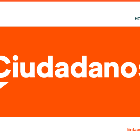
H
"
Enlac