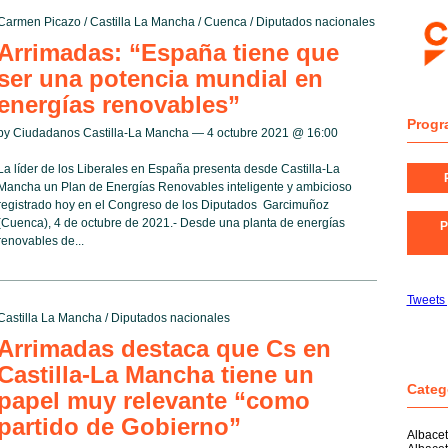
Carmen Picazo
/
Castilla La Mancha
/
Cuenca
/
Diputados nacionales
Arrimadas: “España tiene que
ser una potencia mundial en
energías renovables”
Progr
by Ciudadanos Castilla-La Mancha — 4 octubre 2021 @
16:00
La líder de los Liberales en España presenta desde Castilla-La
Mancha un Plan de Energías Renovables inteligente y ambicioso
registrado hoy en el Congreso de los Diputados Garcimuñoz
(Cuenca), 4 de octubre de 2021.- Desde una planta de energías
P
renovables de...
Tweets
Castilla La Mancha
/
Diputados nacionales
Arrimadas destaca que Cs en
Castilla-La Mancha tiene un
Categ
papel muy relevante “como
partido de Gobierno”
Albace