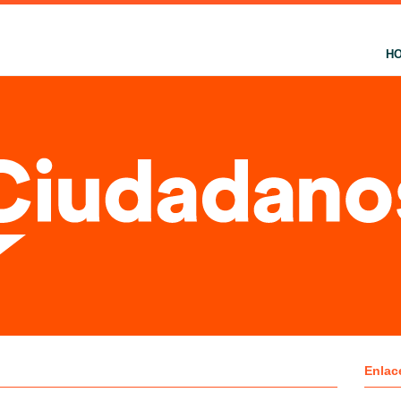
H
Enlac