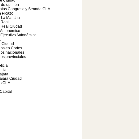
te Ciudad
o de opinión
atos Congreso y Senado CLM
 Picazo
a La Mancha
 Real
 Real Ciudad
 Autonómico
Ejecutivo Autonómico
a
 Ciudad
os en Cortes
dos nacionales
os provinciales
ticia
icia
ajara
ajara Ciudad
s CLM
Capital