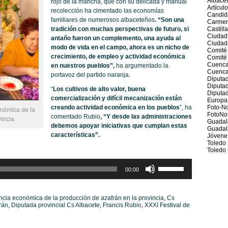
Albace
rojo de la mancha, que con su delicada y manual
Artícul
recolección ha cimentado las economías
Candid
familiares de numerosos albaceteños
. “Son una
Carmen
tradición con muchas perspectivas de futuro, si
Castill
Ciudad
antaño fueron un complemento, una ayuda al
Ciudad
modo de vida en el campo, ahora es un nicho de
Comité
crecimiento, de empleo y actividad económica
Comité 
Cuenc
en nuestros pueblos”,
ha argumentado la
Cuenca
portavoz del partido naranja.
Diputad
Diputa
“
Los cultivos de alto valor, buena
Diputad
comercialización y difícil mecanización están
Europa
creando actividad económica en los pueblos
”, ha
Foto-No
nómica de la
FotoNot
comentado Rubio
, “Y desde las administraciones
vincia
Guadal
debemos apoyar iniciativas que cumplan estas
Guadal
características”.
Jóvene
Toledo
Toledo 
Utiliza
00:00
las
teclas
de
cia económica de la producción de azafrán en la provincia
,
Cs
flecha
rán
,
Diputada provincial Cs Albacete
,
Francis Rubio
,
XXXI Festival de
arriba/abajo
para
aumentar