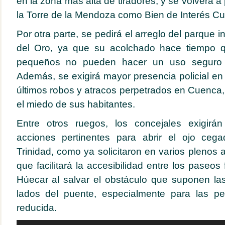
en la zona más alta de tiradores; y se volverá a 
la Torre de la Mendoza como Bien de Interés Cul
Por otra parte, se pedirá el arreglo del parque in
del Oro, ya que su acolchado hace tiempo q
pequeños no pueden hacer un uso seguro d
Además, se exigirá mayor presencia policial en 
últimos robos y atracos perpetrados en Cuenca
el miedo de sus habitantes.
Entre otros ruegos, los concejales exigirá
acciones pertinentes para abrir el ojo ceg
Trinidad, como ya solicitaron en varios plenos 
que facilitará la accesibilidad entre los paseos 
Húecar al salvar el obstáculo que suponen la
lados del puente, especialmente para las p
reducida.
Reproductor