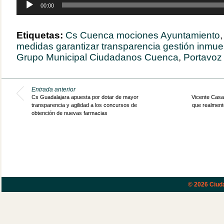
00:00
de
audio
Etiquetas:
Cs Cuenca mociones Ayuntamiento
medidas garantizar transparencia gestión inmu
Grupo Municipal Ciudadanos Cuenca
,
Portavoz
Entrada anterior
Cs Guadalajara apuesta por dotar de mayor
Vicente Casañ
transparencia y agilidad a los concursos de
que realment
obtención de nuevas farmacias
© 2026
Ciud