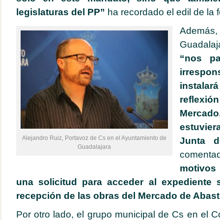
legislaturas del PP”
ha recordado el edil de la 
Además,
Guadalaj
“nos pa
irrespon
instalar
reflexió
Mercad
estuvie
Alejandro Ruiz, Portavoz de Cs en el Ayuntamiento de
Junta d
Guadalajara
coment
motivos
una solicitud para acceder al expediente 
recepción de las obras del Mercado de Abast
Por otro lado, el grupo municipal de Cs en el C