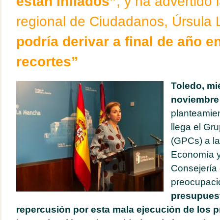
están inflados”
, y ha advertido 
regional de Ciudadanos, Úrsula
podría derivar a final de año e
recortes”
Toledo, mi
noviembre 
planteamien
llega el Gr
(GPCs) a l
Economía y
Consejería 
preocupaci
presupuest
repercusión por esta mala ejecución de los p