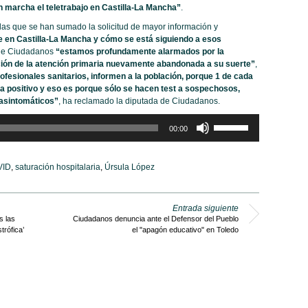
 marcha el teletrabajo en Castilla-La Mancha”
.
las que se han sumado la solicitud de mayor información y
e en Castilla-La Mancha y cómo se está siguiendo a esos
sde Ciudadanos
“estamos profundamente alarmados por la
uación de la atención primaria nuevamente abandonada
a su suerte”
,
ofesionales sanitarios, informen a la población, porque 1 de cada
da positivo y eso es porque sólo se hacen test a sospechosos,
asintomáticos”
, ha reclamado la diputada de Ciudadanos.
Utiliza
00:00
las
teclas
de
VID
,
saturación hospitalaria
,
Úrsula López
flecha
arriba/abajo
para
aumentar
Entrada siguiente
o
s las
Ciudadanos denuncia ante el Defensor del Pueblo
trófica’
el "apagón educativo" en Toledo
disminuir
el
volumen.