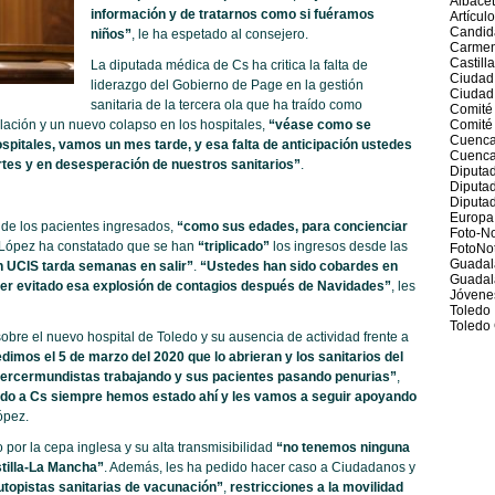
Albace
información y de tratarnos como si fuéramos
Artícul
Candid
niños”
, le ha espetado al consejero.
Carmen
Castill
La diputada médica de Cs ha critica la falta de
Ciudad
liderazgo del Gobierno de Page en la gestión
Ciudad
sanitaria de la tercera ola que ha traído como
Comité
lación y un nuevo colapso en los hospitales,
“véase como se
Comité 
Cuenc
pitales, vamos un mes tarde, y esa falta de anticipación ustedes
Cuenca
tes y en desesperación de nuestros sanitarios”
.
Diputad
Diputa
Diputad
Europa
de los pacientes ingresados,
“como sus edades, para concienciar
Foto-No
 López ha constatado que se han
“triplicado”
los ingresos desde las
FotoNot
Guadal
n UCIS tarda semanas en salir”
.
“Ustedes han sido cobardes en
Guadal
ber evitado esa explosión de contagios después de Navidades”
, les
Jóvene
Toledo
Toledo 
obre el nuevo hospital de Toledo y su ausencia de actividad frente a
dimos el 5 de marzo del 2020 que lo abrieran y los sanitarios del
 tercermundistas trabajando y sus pacientes pasando penurias”
,
do a Cs siempre hemos estado ahí y les vamos a seguir apoyando
ópez.
or la cepa inglesa y su alta transmisibilidad
“no tenemos ninguna
stilla-La Mancha”
. Además, les ha pedido hacer caso a Ciudadanos y
autopistas sanitarias de vacunación”
,
restricciones a la movilidad