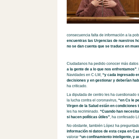
consecuencia falta de información a la pob
encuentras las Urgencias de nuestros hos
no se dan cuenta que se traduce en muer
Ciudadanos ha pedido conocer más datos 
a la gente de a lo que nos enfrentamos”
.
Navidades en C-LM,
“y cada ingresado e
decisiones y en gestionar y deberían ha
ha criticado.
La diputada de centro les ha cuestionado s
la lucha contra el coronavirus,
“en Cs le pe
Virgen de la Salud están en condiciones
les ha recriminado.
“Cuando han necesita
si hacen políticas útiles”
, ha confesado L
No obstante, también López ha preguntado p
información ni datos de esta cepa en Ca
valorar
“un confinamiento inteligente, y 