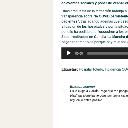
en eventos sociales y poner de verdad en
Unas propuesta de la formación naranja a 
transparencia sobre
“la COVID persistent
pacientes”
, trasladando además que de
situación de los hospitales y por la sit
por ello ha pedido que
“escuchen a los pr
3 test realizados en Castilla-La Mancha 
hagan test masivos porque hay muchos 
Reproductor
00:00
de
audio
Etiquetas:
Hospital Toledo
,
Incidencia CO
Entrada anterior
Cs le exige a García-Page que “se ponga
pilas” para que las ayudas por ‘zona catas
lleguen lo antes posible