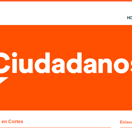
H
 en Cortes
Enlac