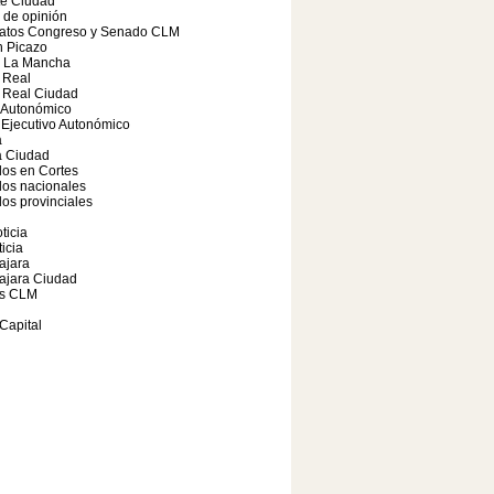
te Ciudad
o de opinión
atos Congreso y Senado CLM
 Picazo
a La Mancha
 Real
 Real Ciudad
 Autonómico
Ejecutivo Autonómico
a
 Ciudad
os en Cortes
dos nacionales
os provinciales
ticia
icia
ajara
ajara Ciudad
s CLM
Capital