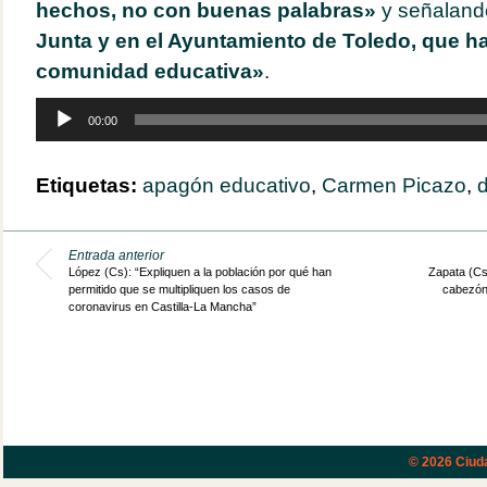
hechos, no con buenas palabras»
y señaland
Junta y en el Ayuntamiento de Toledo, que ha v
comunidad educativa»
.
Reproductor
00:00
de
audio
Etiquetas:
apagón educativo
,
Carmen Picazo
,
d
Entrada anterior
López (Cs): “Expliquen a la población por qué han
Zapata (Cs
permitido que se multipliquen los casos de
cabezón
coronavirus en Castilla-La Mancha”
© 2026
Ciud