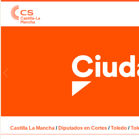
Castilla La Mancha
/
Diputados en Cortes
/
Toledo
/
Tol