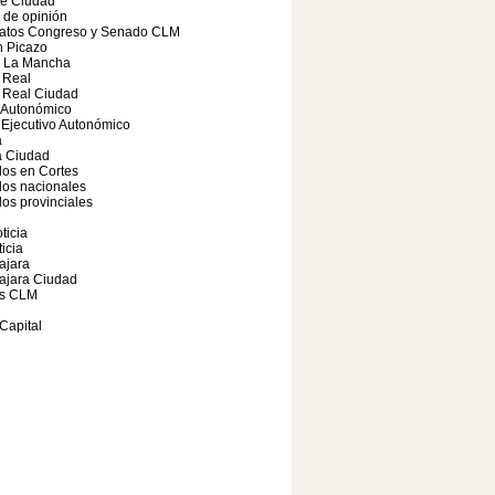
te Ciudad
o de opinión
atos Congreso y Senado CLM
 Picazo
a La Mancha
 Real
 Real Ciudad
 Autonómico
Ejecutivo Autonómico
a
 Ciudad
os en Cortes
dos nacionales
os provinciales
ticia
icia
ajara
ajara Ciudad
s CLM
Capital