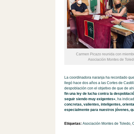
Carmen Picazo reunida con miembr
Asociación Montes de Toled
La coordinadora naranja ha recordado qu
llegó hace dos años a las Cortes de Casti
despoblación con el objetivo de que de ahí
fin una ley de lucha contra la despoblac
seguir siendo muy exigentes»
, ha indica
concretas, valientes, inteligentes, orient
especialmente para nuestros jóvenes, qu
Etiquetas:
Asociación Montes de Toledo
,
C