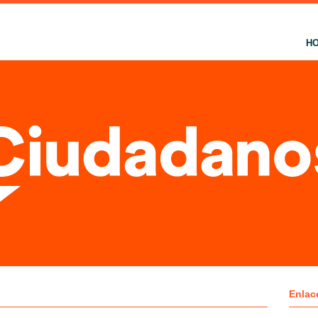
H
Enlac