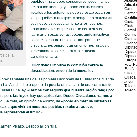
Albace
pueblos»
. Esto debe conseguirse, según la líder
Artícul
del partido liberal, ayudando con incentivos
Candid
fiscales a los autónomos que se establezcan en
Carmen
Castill
los pequeños municipios y pongan en marcha allí
Ciudad
sus negocios, especialmente a los jóvenes;
Ciudad
apoyando a las empresas que instalen sus
Comité
fábricas en estas zonas, potenciando iniciativas
Comité 
Cuenc
como el llamado ‘Erasmus rural’ para que
Cuenca
universitarios emprendan en entornos rurales y
Diputad
fomentando la agricultura y la industria
Diputa
os de la
Diputad
agroalimentaria.
Europa
o
Foto-No
Ciudadanos impulsó la comisión contra la
FotoNot
despoblación, origen de la nueva ley
Guadal
Guadal
e precisamente una de las primeras acciones de Ciudadanos cuando
Jóvene
lla-La Mancha fue proponer la puesta en marcha de una comisión de
Toledo
 saliera una ley.
«Hemos conseguido que nuestra región tenga por
Toledo 
ión, pero las leyes hay que aplicarlas. Desde Ciudadanos vamos a
do. Se trata, en opinión de Picazo, de
«poner en marcha iniciativas
adas a que vivir en nuestros pueblos resulte atractivo,
e representan el futuro»
.
armen Picazo
,
Despoblación rural