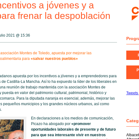
ncentivos a jóvenes y a
ra frenar la despoblación
ulio 2021 @
15:36
Progr
asociación Montes de Toledo, apuesta por mejorar las
roalimentaria para
«salvar nuestros pueblos»
P
danos apuesta por los incentivos a jóvenes y a emprendedores para
 de Castilla-La Mancha. Así lo ha expuesto la líder de los liberales en
 una reunión de trabajo mantenida con la asociación Montes de
puesta en valor del patrimonio cultural, patrimonial, histórico y
Tweets
a comarca. Para la diputada naranja es esencial, además, mejorar las
os pequeños municipios y los grandes núcleos urbanos, así como
s.
En declaraciones a los medios de comunicación,
Categ
Picazo ha abogado por
«promover
oportunidades laborales de presente y de futuro
para que sea interesante vivir en nuestros
Albace