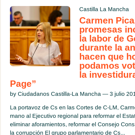
Castilla La Mancha
Carmen Pica
promesas in
la labor de 
durante la an
hacen que h
podamos vota
la investidur
Page”
by Ciudadanos Castilla-La Mancha — 3 julio 2
La portavoz de Cs en las Cortes de C-LM, Carm
mano al Ejecutivo regional para reformar el Est
eliminar aforamientos, reformar el Consejo Consu
la corrupción El grupo parlamentario de Cs...