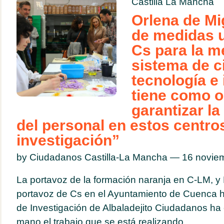
Castilla La Mancha
Orlena de Mi
de medidas 
Cs para la m
sistema de c
tecnología e
tiene como o
garantizar la
del personal en estos centro
investigación”
by Ciudadanos Castilla-La Mancha — 16 novi
La portavoz de la formación naranja en C-LM, y
portavoz de Cs en el Ayuntamiento de Cuenca ha
de Investigación de Albaladejito Ciudadanos ha
mano el trabajo que se está realizando...