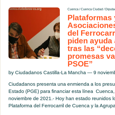
Cuenca
/
Cuenca Ciudad
/
Diputa
Plataformas 
Asociacione
del Ferrocar
piden ayuda
tras las “de
promesas va
PSOE”
by Ciudadanos Castilla-La Mancha — 9 novie
Ciudadanos presenta una enmienda a los presu
Estado (PGE) para financiar esta línea Cuenca,
noviembre de 2021.- Hoy han estado reunidos lo
Plataforma del Ferrocarril de Cuenca y la Agrupa