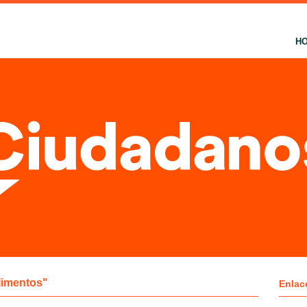
H
limentos"
Enlac