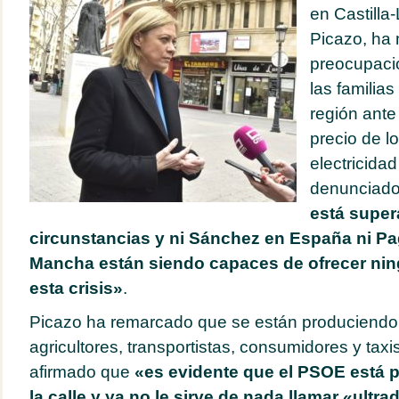
en Castill
Picazo, ha
preocupació
las familia
región ante
precio de lo
electricidad
denunciad
está super
circunstancias y ni Sánchez en España ni Pag
Mancha están siendo capaces de ofrecer ning
esta crisis»
.
Picazo ha remarcado que se están produciendo 
agricultores, transportistas, consumidores y taxi
afirmado que
«es evidente que el PSOE está p
la calle y ya no le sirve de nada llamar «ultra