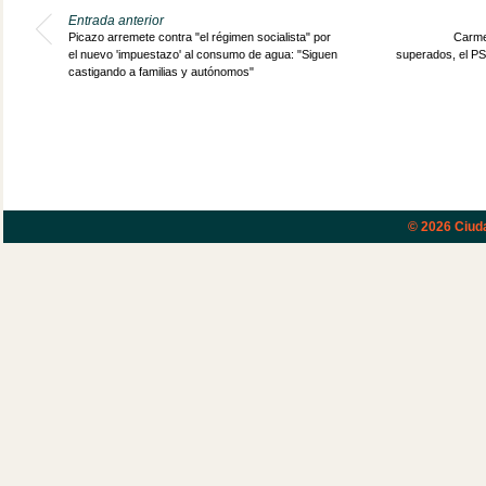
Entrada anterior
Picazo arremete contra "el régimen socialista" por
Carme
el nuevo 'impuestazo' al consumo de agua: "Siguen
superados, el PSO
castigando a familias y autónomos"
© 2026
Ciud