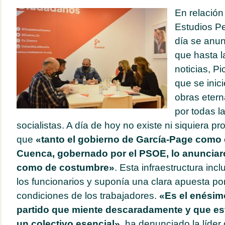
En relación
Estudios Pe
día se anun
que hasta l
noticias, P
que se inic
obras eter
por todas la
socialistas. A día de hoy no existe ni siquiera p
que
«tanto el gobierno de García-Page como 
Cuenca, gobernado por el PSOE, lo anunciaro
como de costumbre»
. Esta infraestructura inc
los funcionarios y suponía una clara apuesta por 
condiciones de los trabajadores.
«Es el enésim
partido que miente descaradamente y que es
un colectivo esencial»
, ha denunciado la líder 