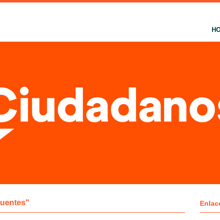
H
Fuentes"
Enlac