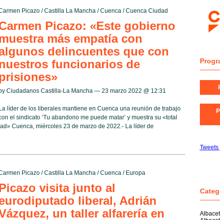
Carmen Picazo
/
Castilla La Mancha
/
Cuenca
/
Cuenca Ciudad
Carmen Picazo: «Este gobierno
muestra más empatía con
algunos delincuentes que con
Progr
nuestros funcionarios de
prisiones»
by Ciudadanos Castilla-La Mancha — 23 marzo 2022 @
12:31
La líder de los liberales mantiene en Cuenca una reunión de trabajo
P
con el sindicato ‘Tu abandono me puede matar’ y muestra su «total
ad» Cuenca, miércoles 23 de marzo de 2022.- La líder de
Tweets
Carmen Picazo
/
Castilla La Mancha
/
Cuenca
/
Europa
Picazo visita junto al
Categ
eurodiputado liberal, Adrián
Vázquez, un taller alfarería en
Albace