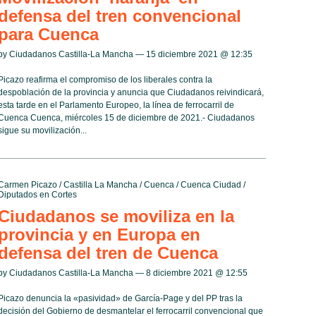
defensa del tren convencional
para Cuenca
by Ciudadanos Castilla-La Mancha — 15 diciembre 2021 @
12:35
Picazo reafirma el compromiso de los liberales contra la
despoblación de la provincia y anuncia que Ciudadanos reivindicará,
esta tarde en el Parlamento Europeo, la línea de ferrocarril de
Cuenca Cuenca, miércoles 15 de diciembre de 2021.- Ciudadanos
sigue su movilización...
Carmen Picazo
/
Castilla La Mancha
/
Cuenca
/
Cuenca Ciudad
/
Diputados en Cortes
Ciudadanos se moviliza en la
provincia y en Europa en
defensa del tren de Cuenca
by Ciudadanos Castilla-La Mancha — 8 diciembre 2021 @
12:55
Picazo denuncia la «pasividad» de García-Page y del PP tras la
decisión del Gobierno de desmantelar el ferrocarril convencional que