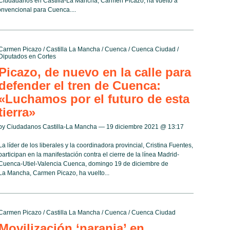
Ciudadanos en Castilla-La Mancha, Carmen Picazo, ha vuelto a
convencional para Cuenca....
Carmen Picazo
/
Castilla La Mancha
/
Cuenca
/
Cuenca Ciudad
/
Diputados en Cortes
Picazo, de nuevo en la calle para
defender el tren de Cuenca:
«Luchamos por el futuro de esta
tierra»
by Ciudadanos Castilla-La Mancha — 19 diciembre 2021 @
13:17
La líder de los liberales y la coordinadora provincial, Cristina Fuentes,
participan en la manifestación contra el cierre de la línea Madrid-
Cuenca-Utiel-Valencia Cuenca, domingo 19 de diciembre de
a-La Mancha, Carmen Picazo, ha vuelto...
Carmen Picazo
/
Castilla La Mancha
/
Cuenca
/
Cuenca Ciudad
Movilización ‘naranja’ en