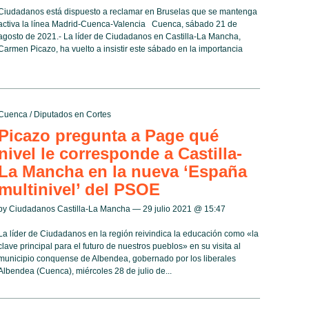
Ciudadanos está dispuesto a reclamar en Bruselas que se mantenga
activa la línea Madrid-Cuenca-Valencia Cuenca, sábado 21 de
agosto de 2021.- La líder de Ciudadanos en Castilla-La Mancha,
Carmen Picazo, ha vuelto a insistir este sábado en la importancia
Cuenca
/
Diputados en Cortes
Picazo pregunta a Page qué
nivel le corresponde a Castilla-
La Mancha en la nueva ‘España
multinivel’ del PSOE
by Ciudadanos Castilla-La Mancha — 29 julio 2021 @
15:47
La líder de Ciudadanos en la región reivindica la educación como «la
clave principal para el futuro de nuestros pueblos» en su visita al
municipio conquense de Albendea, gobernado por los liberales
Albendea (Cuenca), miércoles 28 de julio de...