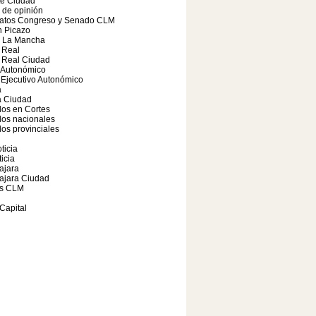
te Ciudad
o de opinión
atos Congreso y Senado CLM
 Picazo
a La Mancha
 Real
 Real Ciudad
 Autonómico
Ejecutivo Autonómico
a
 Ciudad
os en Cortes
dos nacionales
os provinciales
ticia
icia
ajara
ajara Ciudad
s CLM
Capital