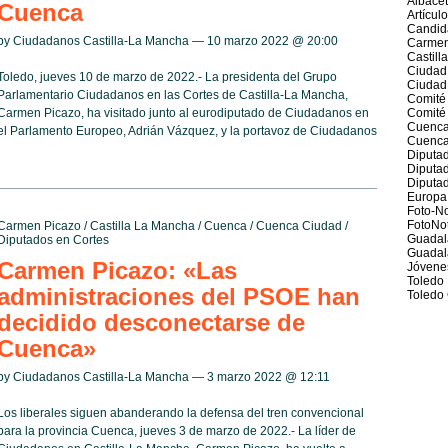
Albace
Cuenca
Artícul
Candid
by Ciudadanos Castilla-La Mancha — 10 marzo 2022 @
20:00
Carmen
Castill
Ciudad
Toledo, jueves 10 de marzo de 2022.- La presidenta del Grupo
Ciudad
Parlamentario Ciudadanos en las Cortes de Castilla-La Mancha,
Comité
Carmen Picazo, ha visitado junto al eurodiputado de Ciudadanos en
Comité 
Cuenc
el Parlamento Europeo, Adrián Vázquez, y la portavoz de Ciudadanos
Cuenca
Diputad
Diputa
Diputad
Europa
Foto-No
FotoNot
Carmen Picazo
/
Castilla La Mancha
/
Cuenca
/
Cuenca Ciudad
/
Guadal
Diputados en Cortes
Guadal
Carmen Picazo: «Las
Jóvene
Toledo
administraciones del PSOE han
Toledo 
decidido desconectarse de
Cuenca»
by Ciudadanos Castilla-La Mancha — 3 marzo 2022 @
12:11
Los liberales siguen abanderando la defensa del tren convencional
para la provincia Cuenca, jueves 3 de marzo de 2022.- La líder de