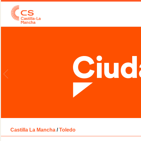
Castilla La Mancha
/
Toledo