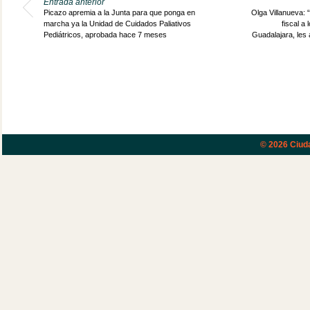
Entrada anterior
Picazo apremia a la Junta para que ponga en
Olga Villanueva: 
marcha ya la Unidad de Cuidados Paliativos
fiscal a
Pediátricos, aprobada hace 7 meses
Guadalajara, les
© 2026
Ciud