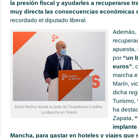
la presión fiscal y ayudarles a recuperarse tr
muy directa las consecuencias económicas 
recordado el diputado liberal.
Además, 
recuperac
apuesta, 
por
“un b
euros”
, 
marcha e
Marín, vi
dicha reg
Turismo,
David Muñoz desde la sede de Ciudadanos Castilla-
ha desta
La Mancha en Toledo
Zapata,
“
implante 
Mancha,
para gastar en hoteles y viajes que